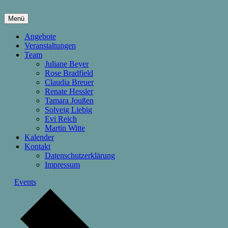
Springe
zum
Menü
Inhalt
hier wachsen Kinder & Eltern
Die Wachstumsfuge
Angebote
Veranstaltungen
Team
Juliane Beyer
Rose Bradfield
Claudia Breuer
Renate Hessler
Tamara Joußen
Solveig Liebig
Evi Reich
Martin Witte
Kalender
Kontakt
Datenschutzerklärung
Impressum
Events