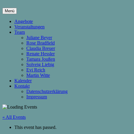
Springe
zum
Menü
Inhalt
hier wachsen Kinder & Eltern
Die Wachstumsfuge
Angebote
Veranstaltungen
Team
Juliane Beyer
Rose Bradfield
Claudia Breuer
Renate Hessler
Tamara Joußen
Solveig Liebig
Evi Reich
Martin Witte
Kalender
Kontakt
Datenschutzerklärung
Impressum
« All Events
This event has passed.