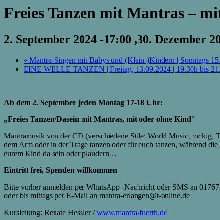
Freies Tanzen mit Mantras – mi
2. September 2024 -17:00
,
30. Dezember 20
«
Mantra-Singen mit Babys und (Klein-)Kindern | Sonntags 15
EINE WELLE TANZEN | Freitag, 13.09.2024 | 19.30h bis 21
Ab dem 2. September jeden Montag 17-18 Uhr:
„
Freies Tanzen/Dasein mit Mantras, mit oder ohne Kind
“
Mantramusik von der CD (verschiedene Stile: World Music, rockig, Te
dem Arm oder in der Trage tanzen oder für euch tanzen, während die 
eurem Kind da sein oder plaudern…
Eintritt frei, Spenden willkommen
Bitte vorher anmelden per WhatsApp -Nachricht oder SMS an 01767
oder bis mittags per E-Mail an mantra-erlangen@t-online.de
Kursleitung: Renate Hessler /
www.mantra-fuerth.de