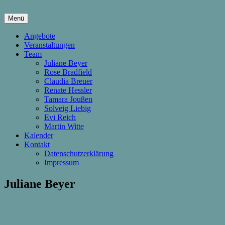
Springe
zum
Menü
Inhalt
hier wachsen Kinder & Eltern
Die Wachstumsfuge
Angebote
Veranstaltungen
Team
Juliane Beyer
Rose Bradfield
Claudia Breuer
Renate Hessler
Tamara Joußen
Solveig Liebig
Evi Reich
Martin Witte
Kalender
Kontakt
Datenschutzerklärung
Impressum
Juliane Beyer