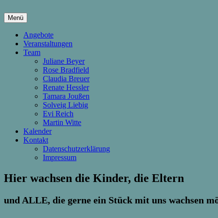
Springe
zum
Menü
Inhalt
hier wachsen Kinder & Eltern
Die Wachstumsfuge
Angebote
Veranstaltungen
Team
Juliane Beyer
Rose Bradfield
Claudia Breuer
Renate Hessler
Tamara Joußen
Solveig Liebig
Evi Reich
Martin Witte
Kalender
Kontakt
Datenschutzerklärung
Impressum
Hier wachsen die Kinder, die Eltern
und ALLE, die gerne ein Stück mit uns wachsen 