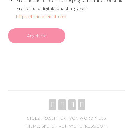
Frei und leicht – dein Jahresprogramm für emotionale
Freiheit und digitale Unabhängigkeit
https://freiundleicht.info/
Angebote
RESILIENZ
ANGEBOTE
RENATE
MARTIN
STOLZ PRÄSENTIERT VON WORDPRESS
HESSLER
WITTE
THEME: SKETCH VON
WORDPRESS.COM
.