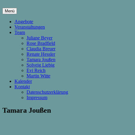
Springe
zum
Menü
Inhalt
hier wachsen Kinder & Eltern
Die Wachstumsfuge
Angebote
Veranstaltungen
Team
Juliane Beyer
Rose Bradfield
Claudia Breuer
Renate Hessler
Tamara Joußen
Solveig Liebig
Evi Reich
Martin Witte
Kalender
Kontakt
Datenschutzerklärung
Impressum
Tamara Joußen