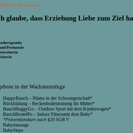
YSTEPS
–
MamaFitness
ch glaube, dass Erziehung Liebe zum Ziel h
iotherapeutin
und Postnatale
sstrainerin
eiterin
ebote in der Wachstumsfuge
HappyBauch –
Pilates in der Schwangerschaft
*
Rückbildung
– Beckenbodentraining für Mütter*
BauchBuggyGo – Outdoor Sport mit dem Kinderwagen*
BauchBeutelPo – Indoor Fitnessmit dem Baby*
*Präventionskurs nach §20 SGB V
Babymassage
BabySteps