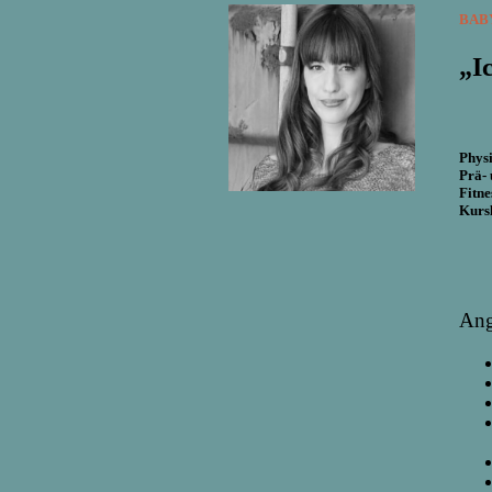
BAB
„I
Phys
Prä- 
Fitne
Kursl
Ang