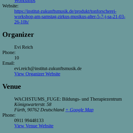
Workshops
Website:
https://institut-zukunftsmusik.de/produkt/tonforscherei-
workshop-am-samstag-zirkus-musikus-alter-5-7-j-sa-21-03-
26-10h/
Organizer
Evi Reich
Phone:
10
Email:
evi.reich@institut-zukunftsmusik.de
View Organizer Website
Venue
WACHSTUMS_FUGE: Bildungs- und Therapiezentrum
Königswarterstr. 58
Fürth
,
90762
Deutschland
+ Google Map
Phone:
0911 99448133
View Venue Website