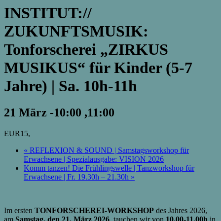
INSTITUT://
ZUKUNFTSMUSIK:
Tonforscherei „ZIRKUS
MUSIKUS“ für Kinder (5-7
Jahre) | Sa. 10h-11h
21 März -10:00
,
11:00
EUR15,
«
REFLEXION & SOUND | Samstagsworkshop für
Erwachsene | Spezialausgabe: VISION 2026
Komm tanzen! Die Frühlingswelle | Tanzworkshop für
Erwachsene | Fr. 19.30h – 21.30h
»
Im ersten
TONFORSCHEREI-WORKSHOP
des Jahres 2026,
am
Samstag, den 21. März 2026
, tauchen wir von
10.00-11.00h
in