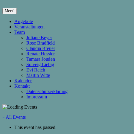
Springe
zum
Menü
Inhalt
hier wachsen Kinder & Eltern
Die Wachstumsfuge
Angebote
Veranstaltungen
Team
Juliane Beyer
Rose Bradfield
Claudia Breuer
Renate Hessler
Tamara Joußen
Solveig Liebig
Evi Reich
Martin Witte
Kalender
Kontakt
Datenschutzerklärung
Impressum
« All Events
This event has passed.