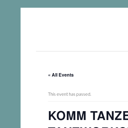
DIE
Springe
WACHSTUMSFUGE
zum
Inhalt
« All Events
This event has passed.
KOMM TANZE