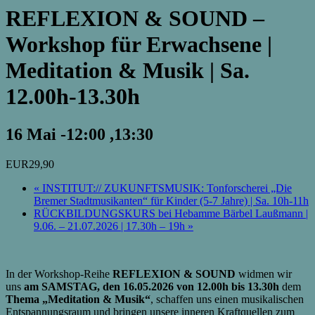
REFLEXION & SOUND –
Workshop für Erwachsene |
Meditation & Musik | Sa.
12.00h-13.30h
16 Mai -12:00
,
13:30
EUR29,90
«
INSTITUT:// ZUKUNFTSMUSIK: Tonforscherei „Die
Bremer Stadtmusikanten“ für Kinder (5-7 Jahre) | Sa. 10h-11h
RÜCKBILDUNGSKURS bei Hebamme Bärbel Laußmann |
9.06. – 21.07.2026 | 17.30h – 19h
»
In der Workshop-Reihe
REFLEXION & SOUND
widmen wir
uns
am SAMSTAG, den 16.05.2026
von 12.00h bis 13.30h
dem
Thema „Meditation & Musik“
, schaffen uns einen musikalischen
Entspannungsraum und bringen unsere inneren Kraftquellen zum