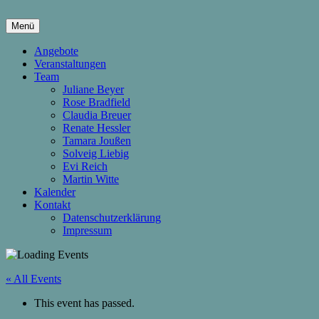
Springe
zum
Menü
Inhalt
hier wachsen Kinder & Eltern
Die Wachstumsfuge
Angebote
Veranstaltungen
Team
Juliane Beyer
Rose Bradfield
Claudia Breuer
Renate Hessler
Tamara Joußen
Solveig Liebig
Evi Reich
Martin Witte
Kalender
Kontakt
Datenschutzerklärung
Impressum
« All Events
This event has passed.