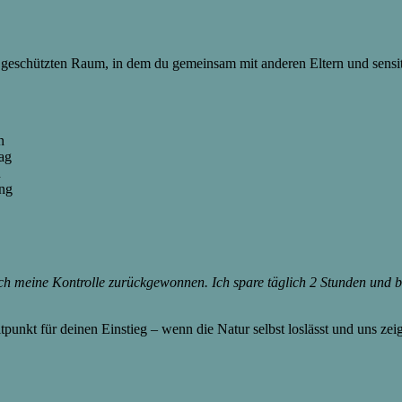
nem geschützten Raum, in dem du gemeinsam mit anderen Eltern und sen
n
tag
n
ng
h meine Kontrolle zurückgewonnen. Ich spare täglich 2 Stunden und bi
itpunkt für deinen Einstieg – wenn die Natur selbst loslässt und uns zei