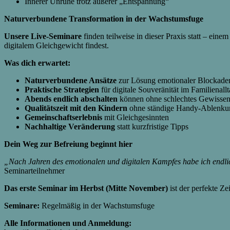
Innerer Unruhe trotz äußerer „Entspannung“
Naturverbundene Transformation in der Wachstumsfuge
Unsere Live-Seminare
finden teilweise in dieser Praxis statt – ei
digitalem Gleichgewicht findest.
Was dich erwartet:
Naturverbundene Ansätze
zur Lösung emotionaler Blockade
Praktische Strategien
für digitale Souveränität im Familienall
Abends endlich abschalten
können ohne schlechtes Gewisse
Qualitätszeit mit den Kindern
ohne ständige Handy-Ablenku
Gemeinschaftserlebnis
mit Gleichgesinnten
Nachhaltige Veränderung
statt kurzfristige Tipps
Dein Weg zur Befreiung beginnt hier
„Nach Jahren des emotionalen und digitalen Kampfes habe ich endlic
Seminarteilnehmer
Das erste Seminar im Herbst (Mitte November)
ist der perfekte Ze
Seminare:
Regelmäßig in der Wachstumsfuge
Alle Informationen und Anmeldung: