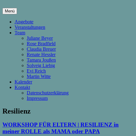
Springe
zum
Menü
Inhalt
hier wachsen Kinder & Eltern
Die Wachstumsfuge
Angebote
Veranstaltungen
Team
Juliane Beyer
Rose Bradfield
Claudia Breuer
Renate Hessler
Tamara Joußen
Solveig Liebig
Evi Reich
Martin Witte
Kalender
Kontakt
Datenschutzerklärung
Impressum
Resilienz
WORKSHOP FÜR ELTERN | RESILIENZ in
meiner ROLLE als MAMA oder PAPA