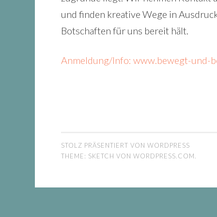
und finden kreative Wege in Ausdruck
Botschaften für uns bereit hält.
Anmeldung/Info: www.bewegt-und-beg
STOLZ PRÄSENTIERT VON WORDPRESS
THEME: SKETCH VON
WORDPRESS.COM
.