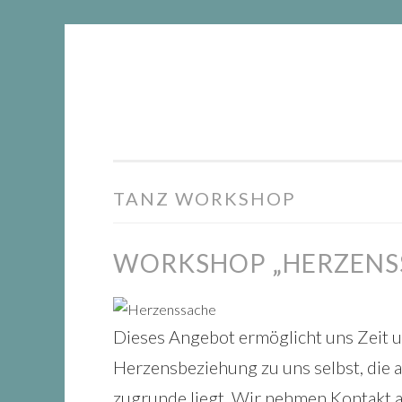
DIE
Springe
WACHSTUMSFUGE
zum
Inhalt
TANZ WORKSHOP
WORKSHOP „HERZENS
Dieses Angebot ermöglicht uns Zeit u
Herzensbeziehung zu uns selbst, die 
zugrunde liegt. Wir nehmen Kontakt 