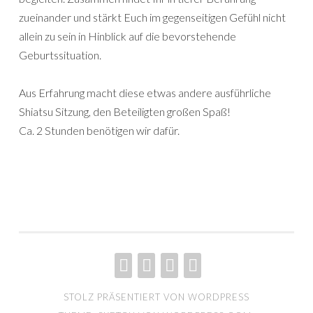
zueinander und stärkt Euch im gegenseitigen Gefühl nicht
allein zu sein in Hinblick auf die bevorstehende
Geburtssituation.
Aus Erfahrung macht diese etwas andere ausführliche
Shiatsu Sitzung, den Beteiligten großen Spaß!
Ca. 2 Stunden benötigen wir dafür.
RESILIENZ
ANGEBOTE
RENATE
MARTIN
STOLZ PRÄSENTIERT VON WORDPRESS
HESSLER
WITTE