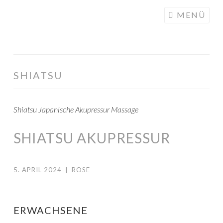
DIE
Springe
MENÜ
WACHSTUMSFUGE
zum
Inhalt
SHIATSU
Shiatsu Japanische Akupressur Massage
SHIATSU AKUPRESSUR
5. APRIL 2024
|
ROSE
ERWACHSENE