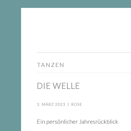
DIE
Springe
WACHSTUMSFUGE
zum
Inhalt
TANZEN
DIE WELLE
3. MÄRZ 2023
|
ROSE
Ein persönlicher Jahresrückblick