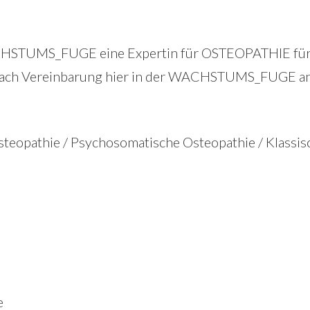
CHSTUMS_FUGE eine Expertin für OSTEOPATHIE für 
e nach Vereinbarung hier in der WACHSTUMS_FUGE an
osteopathie / Psychosomatische Osteopathie / Klass
e