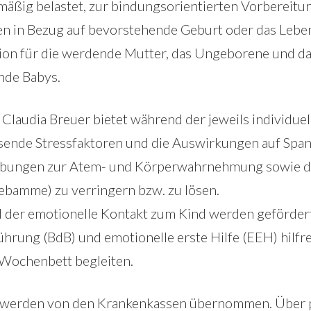
ßig belastet, zur bindungsorientierten Vorbereitung
n in Bezug auf bevorstehende Geburt oder das Leb
on für die werdende Mutter, das Ungeborene und das
nde Babys.
laudia Breuer bietet während der jeweils individuel
sende Stressfaktoren und die Auswirkungen auf Spa
 Übungen zur Atem- und Körperwahrnehmung sowie 
Hebamme) zu verringern bzw. zu lösen.
nd der emotionelle Kontakt zum Kind werden geförder
hrung (BdB) und emotionelle erste Hilfe (EEH) hilfre
 Wochenbett begleiten.
erden von den Krankenkassen übernommen. Über priv