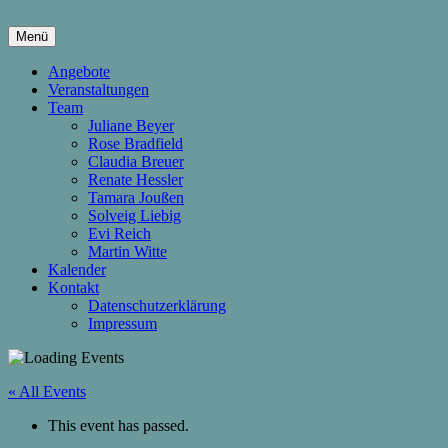
Springe
zum
Menü
Inhalt
hier wachsen Kinder & Eltern
Die Wachstumsfuge
Angebote
Veranstaltungen
Team
Juliane Beyer
Rose Bradfield
Claudia Breuer
Renate Hessler
Tamara Joußen
Solveig Liebig
Evi Reich
Martin Witte
Kalender
Kontakt
Datenschutzerklärung
Impressum
« All Events
This event has passed.