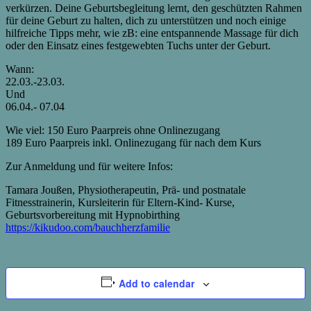
verkürzen. Deine Geburtsbegleitung lernt, den geschützten Rahmen
für deine Geburt zu halten, dich zu unterstützen und noch einige
hilfreiche Tipps mehr, wie zB: eine entspannende Massage für dich
oder den Einsatz eines festgewebten Tuchs unter der Geburt.
Wann:
22.03.-23.03.
Und
06.04.- 07.04
Wie viel: 150 Euro Paarpreis ohne Onlinezugang
189 Euro Paarpreis inkl. Onlinezugang für nach dem Kurs
Zur Anmeldung und für weitere Infos:
Tamara Joußen, Physiotherapeutin, Prä- und postnatale
Fitnesstrainerin, Kursleiterin für Eltern-Kind- Kurse,
Geburtsvorbereitung mit Hypnobirthing
https://kikudoo.com/bauchherzfamilie
Add to calendar