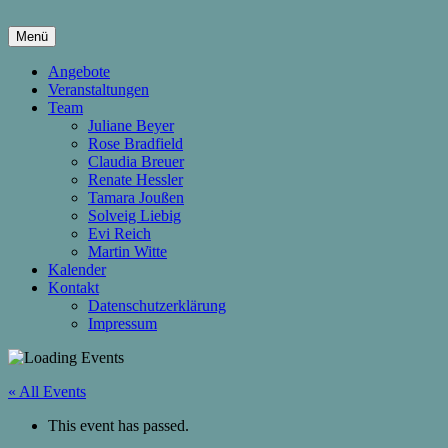
Springe
zum
Menü
Inhalt
hier wachsen Kinder & Eltern
Die Wachstumsfuge
Angebote
Veranstaltungen
Team
Juliane Beyer
Rose Bradfield
Claudia Breuer
Renate Hessler
Tamara Joußen
Solveig Liebig
Evi Reich
Martin Witte
Kalender
Kontakt
Datenschutzerklärung
Impressum
« All Events
This event has passed.