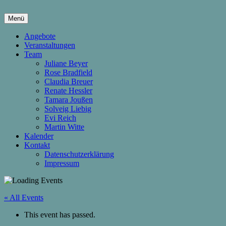
Springe
zum
Menü
Inhalt
hier wachsen Kinder & Eltern
Die Wachstumsfuge
Angebote
Veranstaltungen
Team
Juliane Beyer
Rose Bradfield
Claudia Breuer
Renate Hessler
Tamara Joußen
Solveig Liebig
Evi Reich
Martin Witte
Kalender
Kontakt
Datenschutzerklärung
Impressum
« All Events
This event has passed.