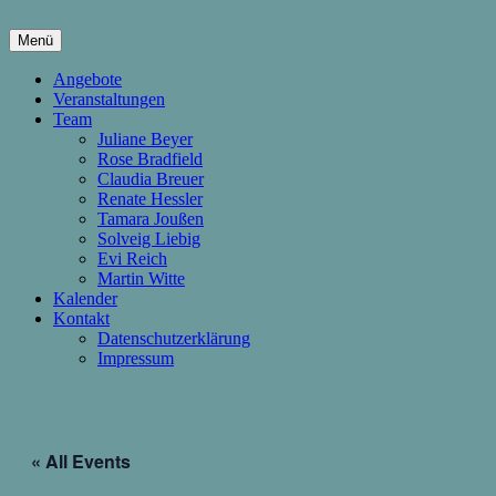
Springe
zum
Menü
Inhalt
hier wachsen Kinder & Eltern
Die Wachstumsfuge
Angebote
Veranstaltungen
Team
Juliane Beyer
Rose Bradfield
Claudia Breuer
Renate Hessler
Tamara Joußen
Solveig Liebig
Evi Reich
Martin Witte
Kalender
Kontakt
Datenschutzerklärung
Impressum
« All Events