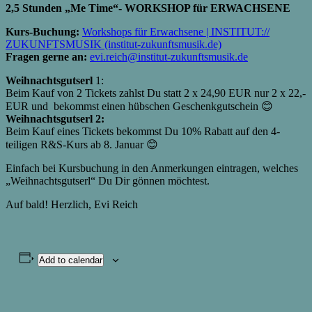
2,5 Stunden „Me Time“- WORKSHOP für ERWACHSENE
Kurs-Buchung:
Workshops für Erwachsene | INSTITUT://
ZUKUNFTSMUSIK (institut-zukunftsmusik.de)
Fragen gerne an:
evi.reich@institut-zukunftsmusik.de
Weihnachtsgutserl
1:
Beim Kauf von 2 Tickets zahlst Du statt 2 x 24,90 EUR nur 2 x 22,-
EUR und bekommst einen hübschen Geschenkgutschein 😊
Weihnachtsgutserl 2:
Beim Kauf eines Tickets bekommst Du 10% Rabatt auf den 4-
teiligen R&S-Kurs ab 8. Januar 😊
Einfach bei Kursbuchung in den Anmerkungen eintragen, welches
„Weihnachtsgutserl“ Du Dir gönnen möchtest.
Auf bald! Herzlich, Evi Reich
Add to calendar