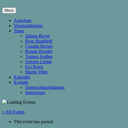
Springe
zum
Menü
Inhalt
hier wachsen Kinder & Eltern
Die Wachstumsfuge
Angebote
Veranstaltungen
Team
Juliane Beyer
Rose Bradfield
Claudia Breuer
Renate Hessler
Tamara Joußen
Solveig Liebig
Evi Reich
Martin Witte
Kalender
Kontakt
Datenschutzerklärung
Impressum
« All Events
This event has passed.