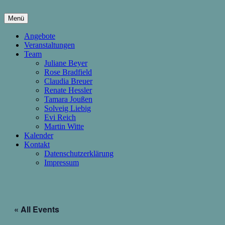
Springe
zum
Menü
Inhalt
hier wachsen Kinder & Eltern
Die Wachstumsfuge
Angebote
Veranstaltungen
Team
Juliane Beyer
Rose Bradfield
Claudia Breuer
Renate Hessler
Tamara Joußen
Solveig Liebig
Evi Reich
Martin Witte
Kalender
Kontakt
Datenschutzerklärung
Impressum
« All Events