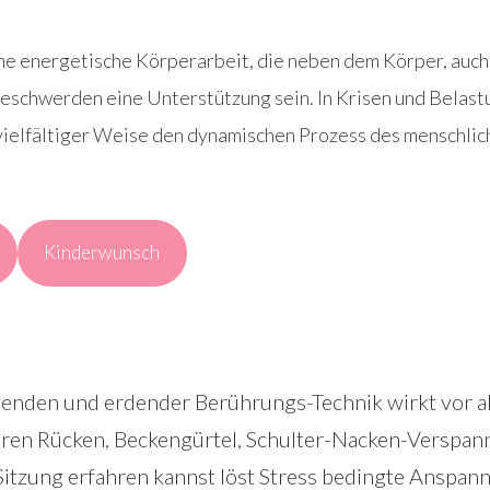
me energetische Körperarbeit, die neben dem Körper, auch 
 Beschwerden eine Unterstützung sein. In Krisen und Belas
 vielfältiger Weise den dynamischen Prozess des menschlic
Kinderwunsch
igenden und erdender Berührungs-Technik wirkt vor 
eren Rücken, Beckengürtel, Schulter-Nacken-Verspann
 Sitzung erfahren kannst löst Stress bedingte Anspan