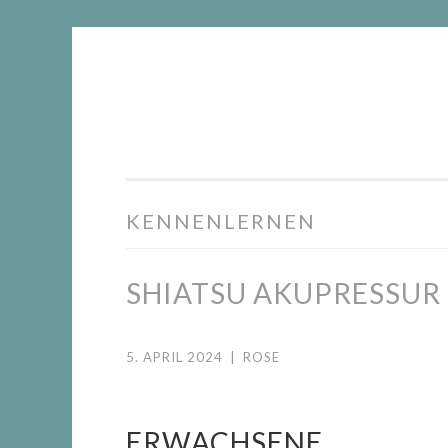
DIE
Springe
WACHSTUMSFUGE
zum
Inhalt
KENNENLERNEN
SHIATSU AKUPRESSUR
5. APRIL 2024
|
ROSE
ERWACHSENE