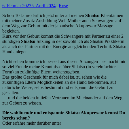
6. Februar 2023
5. April 2024
|
Rose
Schon 10 Jahre darf ich jetzt unter all meinen
Shiatsu
Klient:innen
mit meiner Zusatz Ausbildung Well Mother auch Schwangere auf
dem Weg zur Geburt mit der japanische Akupressur Massage
begleiten.
Kurz vor der Geburt kommt die Schwangere mit Partner:zu einer 2
stündigen
Shiatsu
Sitzung in der sowohl ich als Shiatsu Praktikerin
als auch der Partner mit der Energie ausgleichenden Technik Shiatsu
Hand anlegen.
Nicht selten komme ich beseelt aus diesen Sitzungen – es macht mir
so viel Freude meine Kenntnisse über Shiatsu (in vereinfachter
Form) an zukünftige Eltern weiterzugeben.
Das größte Geschenk für mich dabei ist, zu sehen wie die
zukünftigen Eltern Möglichkeiten an die Hand bekommen, auf
natürliche Weise, selbstbestimmt und entspannt die Geburt zu
gestalten.
… und die beiden in tiefen Vertrauen im Miteinander auf den Weg
zur Geburt zu wissen.
Die wohltuende und entspannte Shiatsu Akupressur kennst Du
bereits schon?
Oder erfahre mehr darüber unter