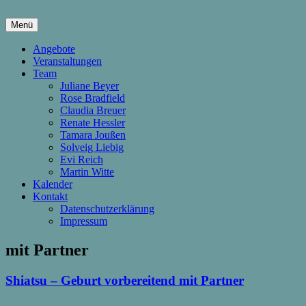
Springe
zum
Menü
Inhalt
hier wachsen Kinder & Eltern
Die Wachstumsfuge
Angebote
Veranstaltungen
Team
Juliane Beyer
Rose Bradfield
Claudia Breuer
Renate Hessler
Tamara Joußen
Solveig Liebig
Evi Reich
Martin Witte
Kalender
Kontakt
Datenschutzerklärung
Impressum
mit Partner
Shiatsu – Geburt vorbereitend mit Partner