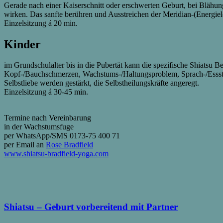
Gerade nach einer Kaiserschnitt oder erschwerten Geburt, bei Blähu
wirken. Das sanfte berühren und Ausstreichen der Meridian-(Energiele
Einzelsitzung á 20 min.
Kinder
im Grundschulalter bis in die Pubertät kann die spezifische Shiatsu B
Kopf-/Bauchschmerzen, Wachstums-/Haltungsproblem, Sprach-/Essstör
Selbstliebe werden gestärkt, die Selbstheilungskräfte angeregt.
Einzelsitzung á 30-45 min.
Termine nach Vereinbarung
in der Wachstumsfuge
per WhatsApp/SMS 0173-75 400 71
per Email an
Rose Bradfield
www.shiatsu-bradfield-yoga.com
Shiatsu – Geburt vorbereitend mit Partner