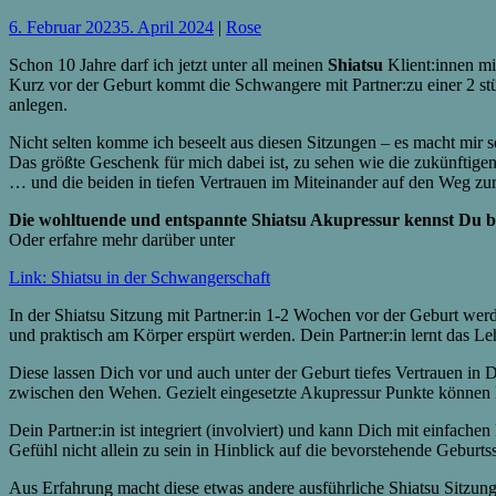
6. Februar 2023
5. April 2024
|
Rose
Schon 10 Jahre darf ich jetzt unter all meinen
Shiatsu
Klient:innen mi
Kurz vor der Geburt kommt die Schwangere mit Partner:zu einer 2 s
anlegen.
Nicht selten komme ich beseelt aus diesen Sitzungen – es macht mir s
Das größte Geschenk für mich dabei ist, zu sehen wie die zukünftige
… und die beiden in tiefen Vertrauen im Miteinander auf den Weg zu
Die wohltuende und entspannte Shiatsu Akupressur kennst Du b
Oder erfahre mehr darüber unter
Link: Shiatsu in der Schwangerschaf
t
In der Shiatsu Sitzung mit Partner:in 1-2 Wochen vor der Geburt wer
und praktisch am Körper erspürt werden. Dein Partner:in lernt das Le
Diese lassen Dich vor und auch unter der Geburt tiefes Vertrauen i
zwischen den Wehen. Gezielt eingesetzte Akupressur Punkte können B
Dein Partner:in ist integriert (involviert) und kann Dich mit einfach
Gefühl nicht allein zu sein in Hinblick auf die bevorstehende Geburtss
Aus Erfahrung macht diese etwas andere ausführliche Shiatsu Sitzung