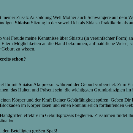
t meiner Zusatz Ausbildung Well Mother auch Schwangere auf dem Weg
tündigen
Shiatsu
Sitzung in der sowohl ich als Shiatsu Praktikerin als 
o viel Freude meine Kenntnisse über Shiatsu (in vereinfachter Form) a
n Eltern Möglichkeiten an die Hand bekommen, auf natürliche Weise, se
r Geburt zu wissen.
ereits schon?
det Ihr mit Shiatsu Akupressur während der Geburt vorbereitet. Zum E
hnen, das Halten und Präsent sein, die wichtigsten Grundprinzipien im
n Deinen Körper und der Kraft Deiner Gebärfähigkeit spüren. Geben Di
lockaden im Körper lösen und einen kontinuierlich fortlaufenden Gebu
en Handgriffen effektiv im Geburtsprozess begleiten. Zusammen findet Ih
ituation.
, den Beteiligten großen Spaß!