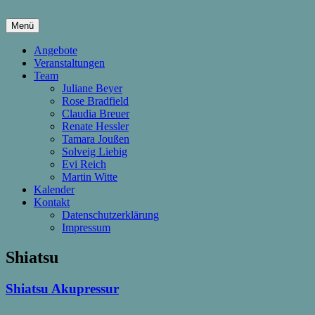
Springe
zum
Menü
Inhalt
hier wachsen Kinder & Eltern
Die Wachstumsfuge
Angebote
Veranstaltungen
Team
Juliane Beyer
Rose Bradfield
Claudia Breuer
Renate Hessler
Tamara Joußen
Solveig Liebig
Evi Reich
Martin Witte
Kalender
Kontakt
Datenschutzerklärung
Impressum
Shiatsu
Shiatsu Akupressur