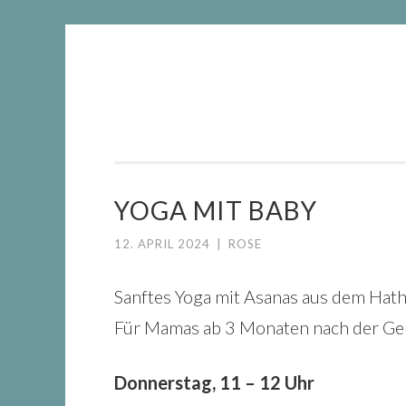
DIE
Springe
WACHSTUMSFUGE
zum
Inhalt
YOGA MIT BABY
12. APRIL 2024
|
ROSE
Sanftes Yoga mit Asanas aus dem Hat
Für Mamas ab 3 Monaten nach der G
Donnerstag, 11 – 12 Uhr